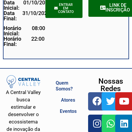
Data
01/10/2023
LINK DE
ENTRAR
Inicial:
EM
INSCRIÇÃO
CONTATO
Data
31/10/2023
Final:
Horário
08:00
Inicial:
Horário
22:00
Final:
Nossas
Quem
Redes
Somos?
A Central Valley
busca
Atores
estimular e
Eventos
desenvolver o
ecossistema
de inovação da