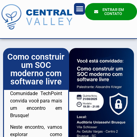
ENTRAR EM
CONTATO
Quem Somos?
Como construir
um SOC
moderno com
software livre
Comunidade TechPoint
convida você para mais
um encontro em
Brusque!
Neste encontro, vamos
explorar como