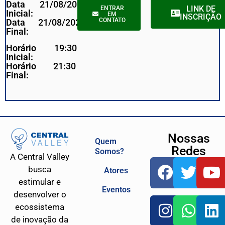
Data
21/08/2025
LINK DE
ENTRAR
Inicial:
EM
INSCRIÇÃO
CONTATO
Data
21/08/2025
Final:
Horário
19:30
Inicial:
Horário
21:30
Final:
Nossas
Quem
Redes
Somos?
A Central Valley
busca
Atores
estimular e
Eventos
desenvolver o
ecossistema
de inovação da