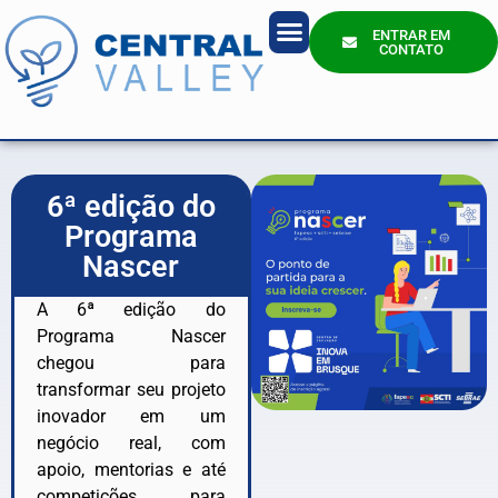
ENTRAR EM
CONTATO
Quem Somos?
6ª edição do
Programa
Nascer
A 6ª edição do
Programa Nascer
chegou para
transformar seu projeto
inovador em um
negócio real, com
apoio, mentorias e até
competições para